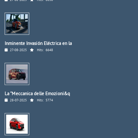
27-08-2025
Hits:
8630
Inminente Invasión Eléctrica en la
27-08-2025
Hits:
6648
La "Meccanica delle Emozioni&q
28-07-2025
Hits:
5774