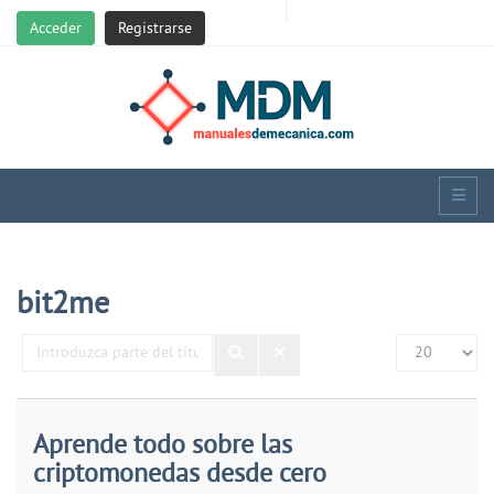
Acceder
Registrarse
bit2me
Introduzca
Cantidad
parte
del
título
Aprende todo sobre las
criptomonedas desde cero