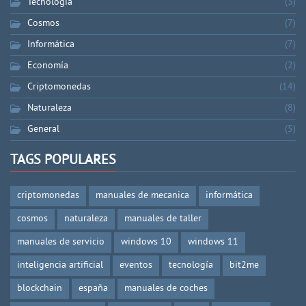
Tecnología
(3)
Cosmos
(7)
Informática
(7)
Economía
(2)
Criptomonedas
(14)
Naturaleza
(8)
General
(5)
TAGS POPULARES
criptomonedas
manuales de mecanica
informática
cosmos
naturaleza
manuales de taller
manuales de servicio
windows 10
windows 11
inteligencia artificial
eventos
tecnología
bit2me
blockchain
españa
manuales de coches