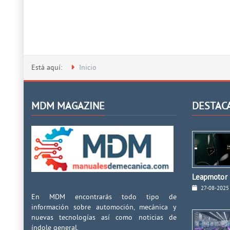
Está aquí:
Inicio
MDM MAGAZINE
DESTAC
Leapmotor I
27-08-2025
En MDM encontrarás todo tipo de
información sobre automoción, mecánica y
nuevas tecnologías así como noticias de
índole general.