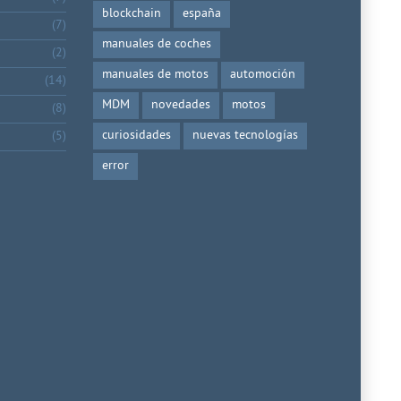
blockchain
españa
(7)
manuales de coches
(2)
manuales de motos
automoción
(14)
MDM
novedades
motos
(8)
curiosidades
nuevas tecnologías
(5)
error