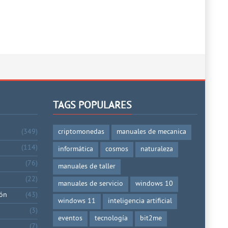
TAGS POPULARES
(349)
criptomonedas
manuales de mecanica
(114)
informática
cosmos
naturaleza
(76)
manuales de taller
(22)
manuales de servicio
windows 10
ión
(43)
windows 11
inteligencia artificial
(3)
eventos
tecnología
bit2me
(7)