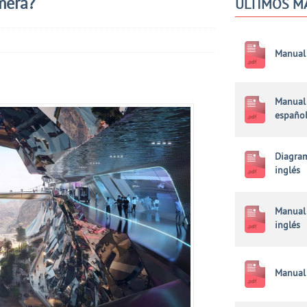
mera?
ÚLTIMOS M
Manual 
Manual 
españo
Diagram
inglés
Manual 
inglés
Manual 