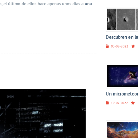
o, el último de ellos hace apenas unos días a
una
Descubren en la
03-08-2022
Un micrometeorit
19-07-2022