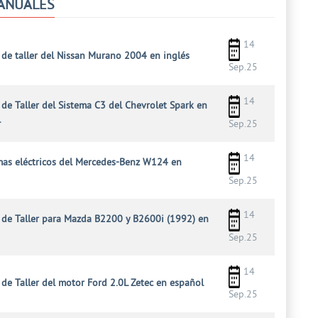
ANUALES
14
de taller del Nissan Murano 2004 en inglés
Sep.25
14
de Taller del Sistema C3 del Chevrolet Spark en
l
Sep.25
14
as eléctricos del Mercedes-Benz W124 en
Sep.25
14
de Taller para Mazda B2200 y B2600i (1992) en
Sep.25
14
de Taller del motor Ford 2.0L Zetec en español
Sep.25