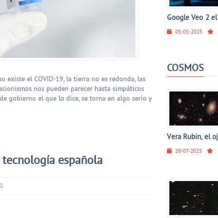
Google Veo 2 el 
05-05-2025
COSMOS
 existe el COVID-19, la tierra no es redonda, las
gacionismos nos pueden parecer hasta simpáticos
e gobierno el que lo dice, se torna en algo serio y
Vera Rubin, el o
28-07-2025
 tecnología española
40