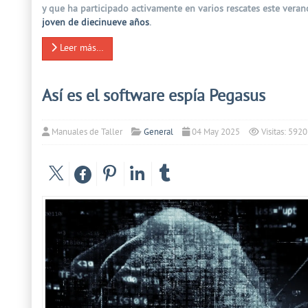
y que ha participado activamente en varios rescates este veran
joven de diecinueve años
.
Leer más…
Así es el software espía Pegasus
Manuales de Taller
General
04 May 2025
Visitas: 5920