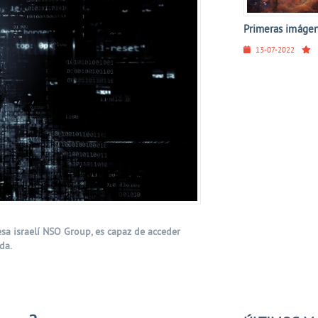
Primeras imágen
13-07-2022
sa israelí NSO Group, es capaz de acceder
da.