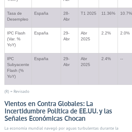
Tasa de
España
28-
T1 2025
11.36%
10.7%
Desempleo
Abr
IPC Flash
España
29-
Abr
2.2%
2.0%
(Var. %
Abr
2025
YoY)
IPC
España
29-
Abr
2.4%
--
Subyacente
Abr
2025
Flash (%
YoY)
(R) = Revisado
Vientos en Contra Globales: La
Incertidumbre Política de EE.UU. y las
Señales Económicas Chocan
La economía mundial navegó por aguas turbulentas durante la