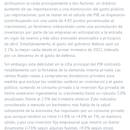
atribuyeron la caída principalmente a dos factores: un drástico
aumento de las importaciones y una disminución del gasto público.
Las importaciones, que se restan en el cálculo del PIB, se dispararon
(contribuyendo con una caída de 4.83 puntos porcentuales al
crecimiento), un fenómeno interpretado como una acumulación de
inventarios por parte de las empresas en anticipación a la entrada
en vigor de nuevos y más altos aranceles anunciados a principios
de abril. Simultáneamente, el gasto del gobierno federal cayó un
5.1%, la mayor caída desde el primer trimestre de 2022, liderado
por un descenso en el gasto de defensa.
Sin embargo, esta debilidad en la cifra principal del PIB contrastó
notablemente con la fortaleza de la demanda interna privada. Las
ventas finales reales a compradores domésticos privados (una
medida que excluye los volátiles cambios en inventarios y el gasto
público, sumando el consumo privado y la inversión fija privada) de
hecho aceleraron ligeramente su crecimiento hasta un robusto 3.0%
anualizado, frente al 2.9% del trimestre anterior. Este indicador,
considerado a menudo un barómetro más fiable de la salud
subyacente de la economía, fue impulsado por un consumo privado
que, aunque moderó su ritmo (+1.8% vs +4.0% en T4), se mantuvo
sólido, y por una inversión fija empresarial que mostró un fuerte
dinamismo (+7.8% según algunas fuentes, +9.8% según otras).