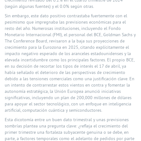
crecimiento revisado del 0.2% en el cuarto trimestre de 2024
(según algunas fuentes) y el 0.0% según otras.
Sin embargo, este dato positivo contrastaba fuertemente con el
pesimismo que impregnaba las previsiones económicas para el
resto del año. Numerosas instituciones, incluyendo el Fondo
Monetario Internacional (FMI), el personal del BCE, Goldman Sachs y
The Conference Board, revisaron a la baja sus proyecciones de
crecimiento para la Eurozona en 2025, citando explícitamente el
impacto negativo esperado de los aranceles estadounidenses y la
elevada incertidumbre como los principales factores. El propio BCE,
en su decisión de recortar los tipos de interés el 17 de abril, ya
había señalado el deterioro de las perspectivas de crecimiento
debido a las tensiones comerciales como una justificación clave. En
un intento de contrarrestar estos vientos en contra y fomentar la
autonomía estratégica, la Unión Europea anunció iniciativas
significativas, incluyendo un plan de 200,000 millones de dólares
para apoyar el sector tecnológico, con un enfoque en inteligencia
artificial, computación cuántica y semiconductores.
Esta dicotomía entre un buen dato trimestral y unas previsiones
sombrías plantea una pregunta clave: ¿refleja el crecimiento del
primer trimestre una fortaleza subyacente genuina o se debe, en
parte, a factores temporales como el adelanto de pedidos por parte