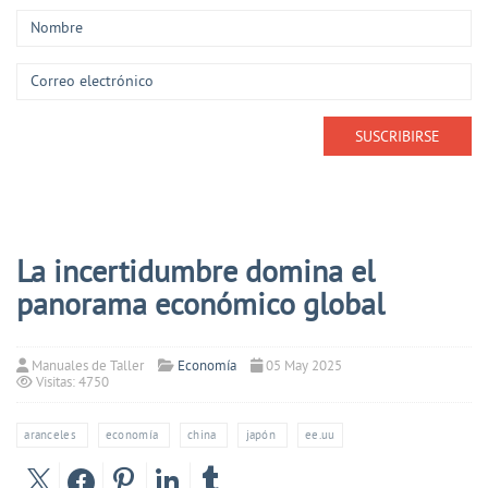
La incertidumbre domina el
panorama económico global
Manuales de Taller
Economía
05 May 2025
Visitas: 4750
aranceles
economía
china
japón
ee.uu