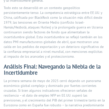
y la incertidumbre general.
Todo esto se desarrolló en un contexto geopolítico
persistentemente tenso. La competencia estratégica entre EE.UU. y
China, calificada por BlackRock como la situación más difícil desde
1979, las tensiones en Oriente Medio (conflicto Israel-
Hamás/Hezbolá, ataques Hutíes) y la prolongada guerra en Ucrania
continuaron siendo factores de fondo que alimentaban la
incertidumbre global. Esta incertidumbre se reflejó también en los
datos PMI manufactureros globales de abril, que mostraron una
caída en los pedidos de exportación y un deterioro significativo de
la confianza empresarial a nivel mundial, con menciones explícitas
al impacto de los aranceles y el proteccionismo.
Análisis Final: Navegando la Niebla de la
Incertidumbre
La primera semana de mayo de 2025 cerró dejando un panorama
económico global complejo y dominado por fuertes corrientes
cruzadas. Si bien algunos indicadores ofrecieron señales de
resiliencia – el dato de empleo NFP en EE.UU. superó las
previsiones, y el crecimiento del PIB del primer trimestre tanto en la
Eurozona como en España fue robusto – la narrativa predominante