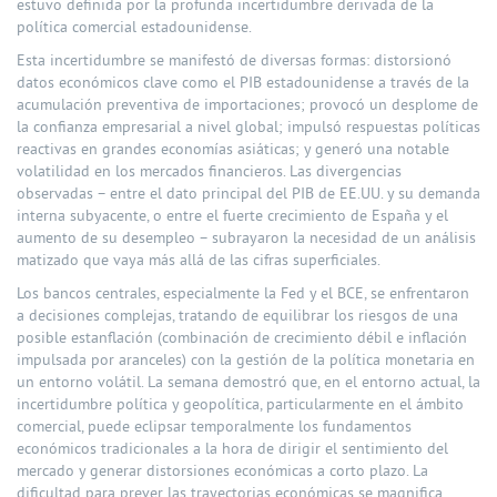
estuvo definida por la profunda incertidumbre derivada de la
política comercial estadounidense.
Esta incertidumbre se manifestó de diversas formas: distorsionó
datos económicos clave como el PIB estadounidense a través de la
acumulación preventiva de importaciones; provocó un desplome de
la confianza empresarial a nivel global; impulsó respuestas políticas
reactivas en grandes economías asiáticas; y generó una notable
volatilidad en los mercados financieros. Las divergencias
observadas – entre el dato principal del PIB de EE.UU. y su demanda
interna subyacente, o entre el fuerte crecimiento de España y el
aumento de su desempleo – subrayaron la necesidad de un análisis
matizado que vaya más allá de las cifras superficiales.
Los bancos centrales, especialmente la Fed y el BCE, se enfrentaron
a decisiones complejas, tratando de equilibrar los riesgos de una
posible estanflación (combinación de crecimiento débil e inflación
impulsada por aranceles) con la gestión de la política monetaria en
un entorno volátil. La semana demostró que, en el entorno actual, la
incertidumbre política y geopolítica, particularmente en el ámbito
comercial, puede eclipsar temporalmente los fundamentos
económicos tradicionales a la hora de dirigir el sentimiento del
mercado y generar distorsiones económicas a corto plazo. La
dificultad para prever las trayectorias económicas se magnifica