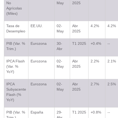
No
May
2025
Agrícolas
(Miles)
Tasa de
EE.UU.
02-
Abr
4.2%
4.2%
Desempleo
May
2025
PIB (Var. %
Eurozona
30-
T1 2025
+0.4%
--
Trim.)
Abr
IPCA Flash
Eurozona
02-
Abr
2.2%
2.1%
(Var. %
May
2025
YoY)
IPCA
Eurozona
02-
Abr
2.7%
2.5%
Subyacente
May
2025
Flash (%
YoY)
PIB (Var. %
España
29-
T1 2025
+0.8%
--
Trim.)
Abr