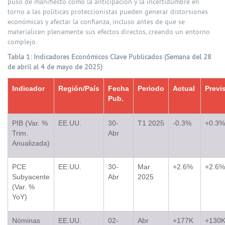
puso de manifiesto cómo la anticipación y la incertidumbre en
torno a las políticas proteccionistas pueden generar distorsiones
económicas y afectar la confianza, incluso antes de que se
materialicen plenamente sus efectos directos, creando un entorno
complejo.
Tabla 1: Indicadores Económicos Clave Publicados (Semana del 28
de abril al 4 de mayo de 2025)
Indicador
Región/País
Fecha
Periodo
Actual
Previ
Pub.
PIB (Var. %
EE.UU.
30-
T1 2025
-0.3%
+0.3%
Trim.
Abr
Anualizada)
PCE
EE.UU.
30-
Mar
+2.6%
+2.6%
Subyacente
Abr
2025
(Var. %
YoY)
Nóminas
EE.UU.
02-
Abr
+177K
+130