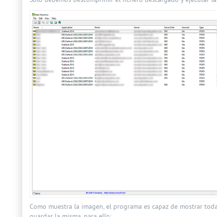
Solo debemos descomprimir el fichero descargado y ejecutar la 
Como muestra la imagen, el programa es capaz de mostrar toda
guardar la misma, para ello: