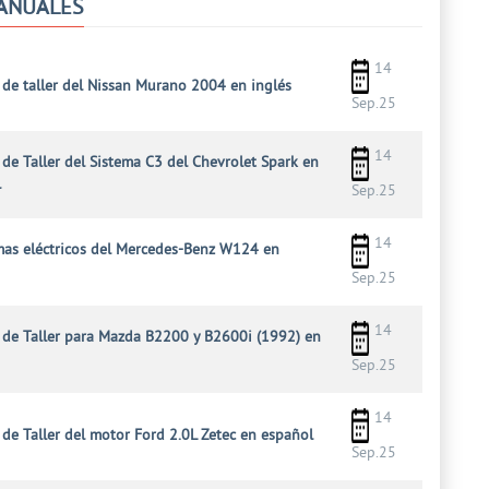
ANUALES
14
de taller del Nissan Murano 2004 en inglés
Sep.25
14
de Taller del Sistema C3 del Chevrolet Spark en
l
Sep.25
14
as eléctricos del Mercedes-Benz W124 en
Sep.25
14
de Taller para Mazda B2200 y B2600i (1992) en
Sep.25
14
de Taller del motor Ford 2.0L Zetec en español
Sep.25