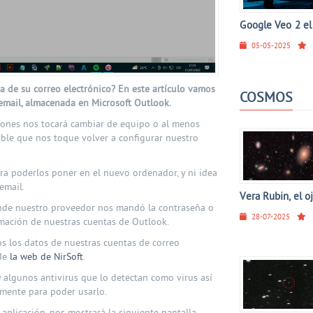
Google Veo 2 el 
05-05-2025
a de su correo electrónico? En este artículo vamos
COSMOS
email, almacenada en Microsoft Outlook.
iones nos tocará cambiar de equipo o al menos
able que nos toque volver a configurar nuestro
ara poderlos poner en el nuevo ordenador, y ni idea
email.
Vera Rubin, el o
onde nuestro proveedor nos mandó la contraseña o
28-07-2025
rmación de nuestras cuentas de Outlook.
os los datos de nuestras cuentas de correo
sde
la web de NirSoft
.
 algunos antivirus que lo detectan como virus así
lmente para poder usarlo.