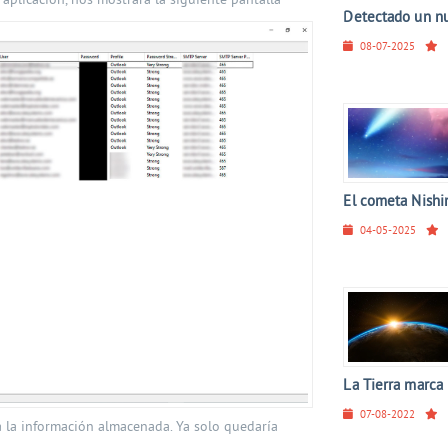
aplicación, nos mostrará la siguiente pantalla
Detectado un nue
08-07-2025
El cometa Nishim
04-05-2025
La Tierra marca 
07-08-2022
 la información almacenada. Ya solo quedaría