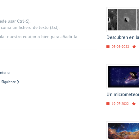
de usar Ctrl+S).
omo un fichero de texto (.txt).
alar nuestro equipo o bien para añadir la
Descubren en la
03-08-2022
nterior
1
Siguiente
Un micrometeorit
19-07-2022