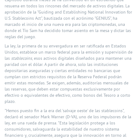
Capitolio durante meses se ha convertido en un estruendo que
resuena en todos los rincones del mercado de activos digitales. La
aprobación de la "Guiding and Establishing National Innovation for
U.S. Stablecoins Act", bautizada con el acrónimo "GENIUS", ha
marcado el inicio de una nueva era para las criptomonedas, una
donde el Tío Sam ha decidido tomar asiento en la mesa y dictar las
reglas del juego.
La ley, la primera de su envergadura en ser ratificada en Estados
Unidos, establece un marco federal para la emisión y supervisión de
las
stablecoins
, esos activos digitales diseñados para mantener una
paridad con el dólar. A partir de ahora, solo las instituciones
depositarias aseguradas y ciertas entidades no bancarias que
cumplan con estrictos requisitos de la Reserva Federal podrán
emitir estas monedas. Se exigen, además, auditorías mensuales de
las reservas, que deben estar compuestas exclusivamente por
efectivo o equivalentes de efectivo, como bonos del Tesoro a corto
plazo.
"Hemos puesto fin a la era del 'salvaje oeste' de las stablecoins",
declaró el senador Mark Warner (D-VA), uno de los impulsores de la
ley, en una rueda de prensa. "Esta legislación protege a los
consumidores, salvaguarda la estabilidad de nuestro sistema
financiero y, crucialmente, asegura que la innovación en torno al