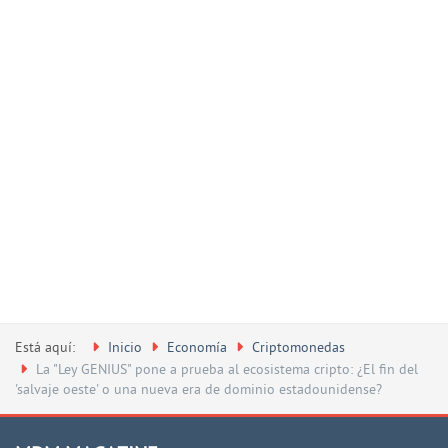
Está aquí:
Inicio
Economía
Criptomonedas
La "Ley GENIUS" pone a prueba al ecosistema cripto: ¿El fin del
'salvaje oeste' o una nueva era de dominio estadounidense?