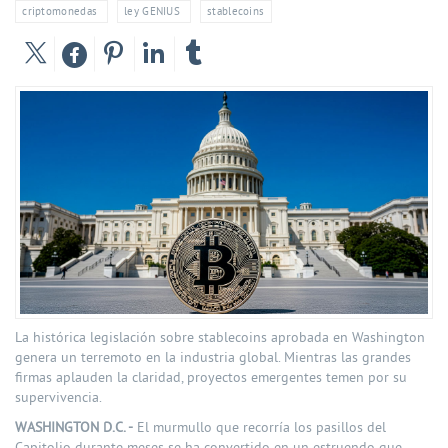
criptomonedas
ley GENIUS
stablecoins
La histórica legislación sobre stablecoins aprobada en Washington
genera un terremoto en la industria global. Mientras las grandes
firmas aplauden la claridad, proyectos emergentes temen por su
supervivencia.
WASHINGTON D.C. -
El murmullo que recorría los pasillos del