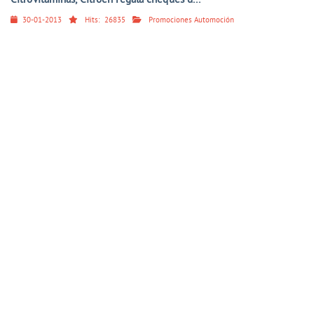
Citrovitaminas, Citroën regala cheques d...
30-01-2013
Hits:
26835
Promociones Automoción