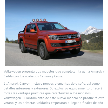
Volkswagen presenta dos modelos que completan la gama Amarok y
Caddy con los acabados Canyon y Cross.
El Amarok Canyon incluye nuevos elementos de diseño, así como
detalles interiores y exteriores. Su exclusivo equipamiento ofrecerá
todas las ventajas prácticas que caracterizan a los modelos
Volkswagen. El lanzamiento de este nuevo modelo se producirá este
verano, y las primeras unidades empezarán a llegar a finales de año.