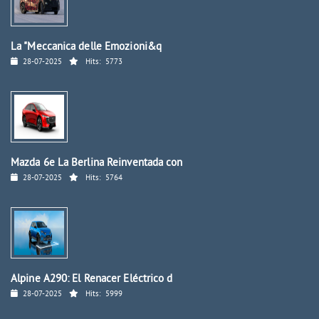
La "Meccanica delle Emozioni&q
28-07-2025
Hits:
5773
Mazda 6e La Berlina Reinventada con
28-07-2025
Hits:
5764
Alpine A290: El Renacer Eléctrico d
28-07-2025
Hits:
5999