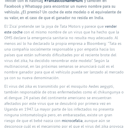
Twitter con el hashtag
#FantasticoNameHunt
y también en
Facebook y Whatsapp para encontrar un nuevo nombre para su
vehículo. ¿El premio? Un coche de este modelo o el equivalente de
su valor, en el caso de que el ganador no resida en India.
El ‘Zica’ pretende ser la joya de Tata Motors y parece que
vender
este coche
con el mismo nombre de un virus que ha hecho que la
OMS declare la emergencia sanitaria no resulta muy adecuado. Al
menos así lo ha declarado la propia empresa a Bloomberg: "Tata es
una compañía socialmente responsable y por empatía hacia los
países que están sufriendo dificultades por el reciente brote del
virus del zika, ha decidido renombrar este modelo". Según la
multinacional, en las próximas semanas se anunciará cuál es el
nombre ganador para que el vehículo pueda ser lanzado al mercado
ya con su nueva denominación.
El virus del zika es transmitido por el mosquito Aedes aegypti,
también responsable de otras enfermedades como el chikungunya o
el dengue. 24 países del continente americano se encuentran
afectados por este virus que se descubrió por primera vez en
Uganda en 1947. La mayor parte de los infectados no presenta
ninguna sintomatología pero, en embarazadas, existe un gran
riesgo de que el bebé nazca con
microcefalia
, aunque aún se
desconoce cuál es el mecanismo por el que el virus del zika provoca