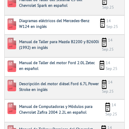
Manual de Taller del Sistema C3 del
Chevrolet Spark en español
Sep.25
Diagramas eléctricos del Mercedes-Benz
14
W124 en inglés
Sep.25
14
Manual de Taller para Mazda B2200 y B2600i
(1992) en inglés
Sep.25
Manual de Taller del motor Ford 2.0L Zetec
14
en español
Sep.25
14
Descripción del motor diésel Ford 6.7L Power
Stroke en inglés
Sep.25
14
Manual de Computadoras y Módulos para
Chevrolet Zafira 2004 2.2L en español
Sep.25
14