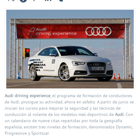
Audi driving experience
, el programa de formación de conductores
de Audi, prosigue su actividad, ahora en asfalto. A partir de junio se
inician los cursos para mejorar la seguridad y las técnicas de
conducción al volante de los modelos más deportivos de
Audi
. Con
un calendario de nueve citas repartidas por toda la geografía
española, existen tres niveles de formación, denominados Dynamic,
Progressive y Sportscar.