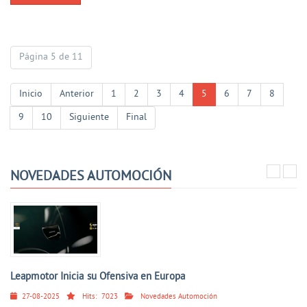
Página 5 de 11
Inicio
Anterior
1
2
3
4
5
6
7
8
9
10
Siguiente
Final
NOVEDADES AUTOMOCIÓN
Leapmotor Inicia su Ofensiva en Europa
27-08-2025
Hits:
7023
Novedades Automoción