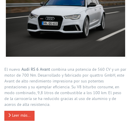
El nuevo
Audi RS 6 Avant
combina una potencia de 560 CV y un par
motor de 700 Nm. Desarrollado y fabricado por quattro GmbH, este
Avant de alto rendimiento impresiona por sus potentes
prestaciones y su ejemplar eficiencia. Su V8 biturbo consume, en
modo combinado, 9,8 litros de combustible a los 100 km. El peso
de la carrocería se ha reducido gracias al uso de aluminio y de
aceros de alta resistencia.
Leer más…