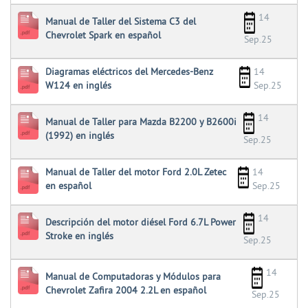
14
Manual de Taller del Sistema C3 del
Chevrolet Spark en español
Sep.25
Diagramas eléctricos del Mercedes-Benz
14
W124 en inglés
Sep.25
14
Manual de Taller para Mazda B2200 y B2600i
(1992) en inglés
Sep.25
Manual de Taller del motor Ford 2.0L Zetec
14
en español
Sep.25
14
Descripción del motor diésel Ford 6.7L Power
Stroke en inglés
Sep.25
14
Manual de Computadoras y Módulos para
Chevrolet Zafira 2004 2.2L en español
Sep.25