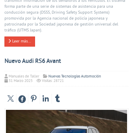
transmitir información de los semáforos a los vehículos. El sistema
forma parte de una serie de sistemas de asistencia para una
conducción segura (DSSS, Driving Safety Support Systems)
promovida por la Agencia nacional de policía japonesa y
patrocinada por la Sociedad japonesa de gestión universal del
tráfico (UTMS Japan).
Leer más…
Nuevo Audi RS6 Avant
Manuales de Taller
Nuevas Tecnologías Automoción
31 Marzo 2025
Visitas: 28721