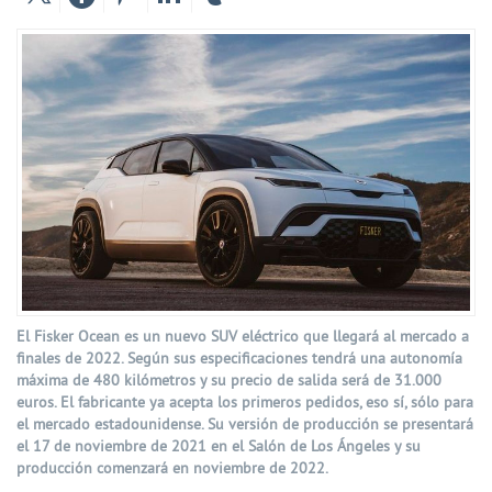
El Fisker Ocean es un nuevo SUV eléctrico que llegará al mercado a
finales de 2022. Según sus especificaciones tendrá una autonomía
máxima de 480 kilómetros y su precio de salida será de 31.000
euros. El fabricante ya acepta los primeros pedidos, eso sí, sólo para
el mercado estadounidense. Su versión de producción se presentará
el 17 de noviembre de 2021 en el Salón de Los Ángeles y su
producción comenzará en noviembre de 2022.