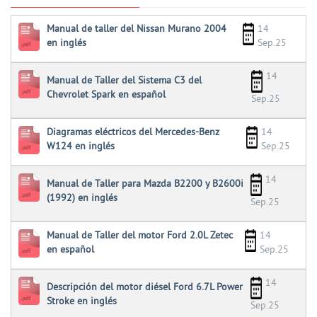
Manual de taller del Nissan Murano 2004
14
en inglés
Sep.25
14
Manual de Taller del Sistema C3 del
Chevrolet Spark en español
Sep.25
Diagramas eléctricos del Mercedes-Benz
14
W124 en inglés
Sep.25
14
Manual de Taller para Mazda B2200 y B2600i
(1992) en inglés
Sep.25
Manual de Taller del motor Ford 2.0L Zetec
14
en español
Sep.25
14
Descripción del motor diésel Ford 6.7L Power
Stroke en inglés
Sep.25