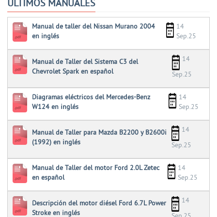
ÚLTIMOS MANUALES
Manual de taller del Nissan Murano 2004
14
en inglés
Sep.25
14
Manual de Taller del Sistema C3 del
Chevrolet Spark en español
Sep.25
Diagramas eléctricos del Mercedes-Benz
14
W124 en inglés
Sep.25
14
Manual de Taller para Mazda B2200 y B2600i
(1992) en inglés
Sep.25
Manual de Taller del motor Ford 2.0L Zetec
14
en español
Sep.25
14
Descripción del motor diésel Ford 6.7L Power
Stroke en inglés
Sep.25