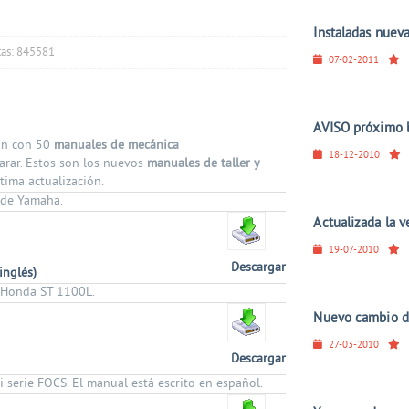
Instaladas nueva
itas: 845581
07-02-2011
AVISO próximo b
ión con 50
manuales de mecánica
18-12-2010
ar. Estos son los nuevos
manuales de taller y
tima actualización.
 de Yamaha.
Actualizada la v
19-07-2010
Descargar
inglés)
o Honda ST 1100L.
Nuevo cambio d
27-03-2010
Descargar
serie FOCS. El manual está escrito en español.