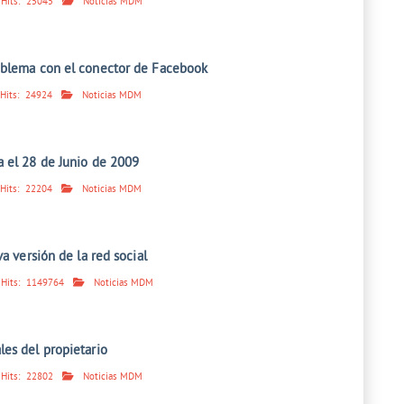
Hits:
25045
Noticias MDM
oblema con el conector de Facebook
Hits:
24924
Noticias MDM
 el 28 de Junio de 2009
Hits:
22204
Noticias MDM
va versión de la red social
Hits:
1149764
Noticias MDM
es del propietario
Hits:
22802
Noticias MDM