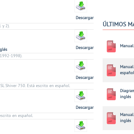
Descargar
ÚLTIMOS M
 y 2).
Manual 
Descargar
glés
(1992-1998).
Manual 
españo
Descargar
 SL Shiver 750. Está escrito en español.
Diagram
inglés
Descargar
Manual 
scrito en español.
inglés