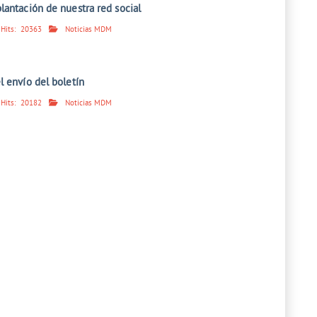
lantación de nuestra red social
Hits:
20363
Noticias MDM
l envío del boletín
Hits:
20182
Noticias MDM