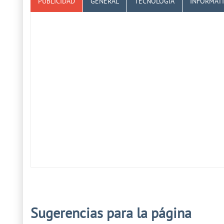
PUBLICIDAD
GENERAL
TECNOLOGÍA
INFORMÁT
Sugerencias para la página
Prev
Next