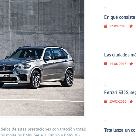
En qué consiste 
12-09-2016
Las ciudades m
14-06-2016
Ferrari 335S, se
15-02-2016
elos de altas prestaciones con tracción total:
Tata lanza un co
los modelos BMW Serie 2 Cabrio y BMW X6.