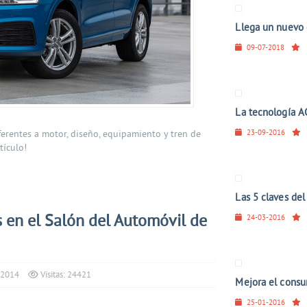
Llega un nuevo 
09-07-2018
La tecnología AC
23-09-2016
erentes a motor, diseño, equipamiento y tren de
tículo!
Las 5 claves de
 en el Salón del Automóvil de
24-03-2016
 2014
Visitas: 24421
Mejora el consum
25-01-2016