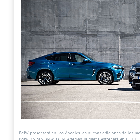
BMW presentará en Los Ángeles las nuevas ediciones de los mod
BMW X5 M y BMW X6 M. Además, la marca estrenará en EE.UU. 