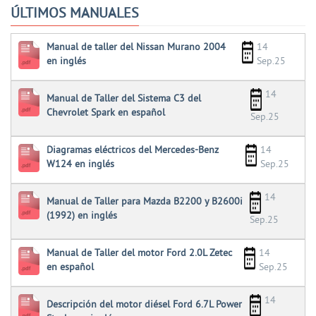
ÚLTIMOS MANUALES
Manual de taller del Nissan Murano 2004
14
en inglés
Sep.25
14
Manual de Taller del Sistema C3 del
Chevrolet Spark en español
Sep.25
Diagramas eléctricos del Mercedes-Benz
14
W124 en inglés
Sep.25
14
Manual de Taller para Mazda B2200 y B2600i
(1992) en inglés
Sep.25
Manual de Taller del motor Ford 2.0L Zetec
14
en español
Sep.25
14
Descripción del motor diésel Ford 6.7L Power