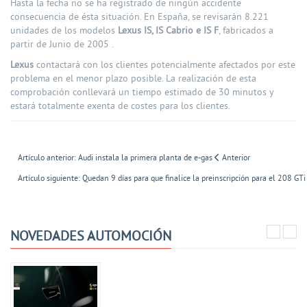
Hasta la fecha no se ha registrado de ningún accidente
consecuencia de ésta situación. En España, se revisarán 8.221
unidades de los modelos
Lexus IS, IS Cabrio e IS F
, fabricados a
partir de Junio de 2005 .
Lexus
contactará con los clientes potencialmente afectados por este
problema en el menor plazo posible. La realización de esta
comprobación conllevará un tiempo estimado de 30 minutos y
estará totalmente exenta de costes para los clientes.
Artículo anterior: Audi instala la primera planta de e-gas
Anterior
Artículo siguiente: Quedan 9 días para que finalice la preinscripción para el 208 G
NOVEDADES AUTOMOCIÓN