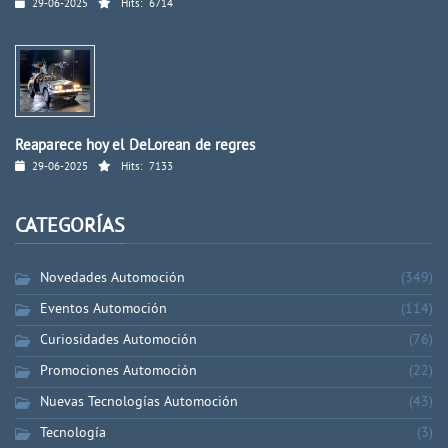
29-06-2025
Hits:
6714
Reaparece hoy el DeLorean de regres
29-06-2025
Hits:
7133
CATEGORÍAS
Novedades Automoción
(349)
Eventos Automoción
(114)
Curiosidades Automoción
(76)
Promociones Automoción
(22)
Nuevas Tecnologías Automoción
(43)
Tecnología
(3)