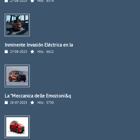
27-08-2025
Hits:
8574
Inminente Invasión Eléctrica en la
27-08-2025
Hits:
6622
La "Meccanica delle Emozioni&q
28-07-2025
Hits:
5750