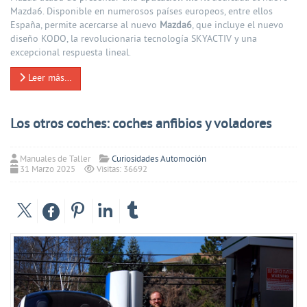
Mazda6. Disponible en numerosos países europeos, entre ellos
España, permite acercarse al nuevo
Mazda6
, que incluye el nuevo
diseño KODO, la revolucionaria tecnología SKYACTIV y una
excepcional respuesta lineal.
Leer más…
Los otros coches: coches anfibios y voladores
Manuales de Taller
Curiosidades Automoción
31 Marzo 2025
Visitas: 36692