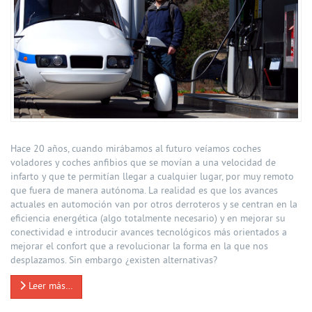
Hace 20 años, cuando mirábamos al futuro veíamos coches
voladores y coches anfibios que se movían a una velocidad de
infarto y que te permitían llegar a cualquier lugar, por muy remoto
que fuera de manera autónoma. La realidad es que los avances
actuales en automoción van por otros derroteros y se centran en la
eficiencia energética (algo totalmente necesario) y en mejorar su
conectividad e introducir avances tecnológicos más orientados a
mejorar el confort que a revolucionar la forma en la que nos
desplazamos. Sin embargo ¿existen alternativas?
Leer más…