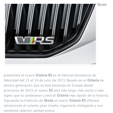
Skoda
presentará el nuevo
Octavia RS
en el Festival Goodwood de
Velocidad del 11 al 14 de julio de 2013. Basado en el
Octavia
de
tercera generación que se está lanzando en Europa desde
principios de 2013, el nuevo
RS
será más largo, más ancho y más
ligero que su predecesor y será el
Octavia
más rápido de la historia.
Siguiendo la tradición de
Skoda
, el nuevo
Octavia RS
ofrecerá
sensaciones al volante, gran diseño, ingeniería inteligente y una
excelente relación calidad-precio.