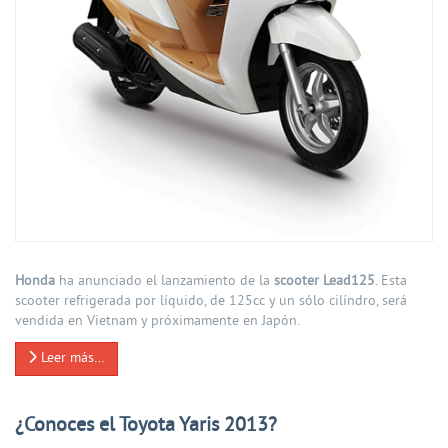
Honda
ha anunciado el lanzamiento de la
scooter Lead125
. Esta
scooter refrigerada por líquido, de 125cc y un sólo cilíndro, será
vendida en Vietnam y próximamente en Japón.
Leer más…
¿Conoces el Toyota Yaris 2013?