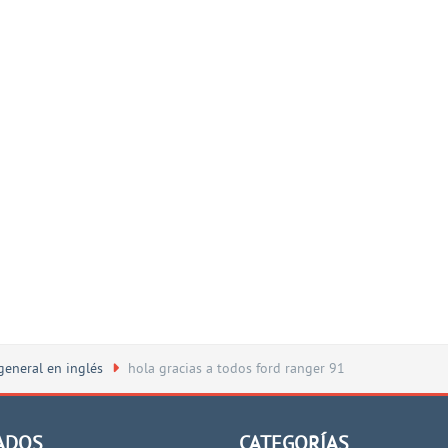
general en inglés
hola gracias a todos ford ranger 91
ADOS
CATEGORÍAS