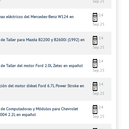
Sep.25
14
as eléctricos del Mercedes-Benz W124 en
Sep.25
14
de Taller para Mazda B2200 y B2600i (1992) en
Sep.25
14
de Taller del motor Ford 2.0L Zetec en español
Sep.25
14
ción del motor diésel Ford 6.7L Power Stroke en
Sep.25
14
 de Computadoras y Módulos para Chevrolet
2004 2.2L en español
Sep.25