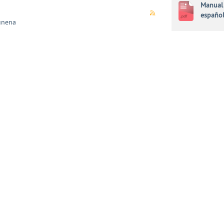
Manual 
españo
unena