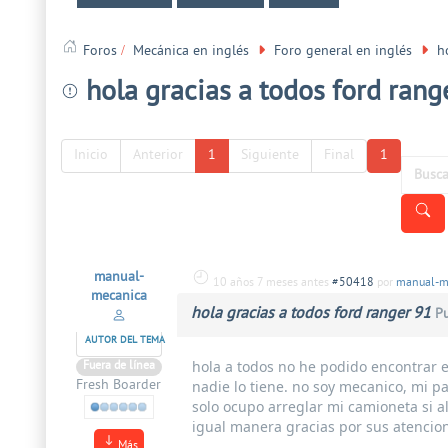
Foros
Mecánica en inglés
Foro general en inglés
h
hola gracias a todos ford rang
Inicio
Anterior
1
Siguiente
Final
1
manual-
10 años 7 meses antes
#50418
por
manual-m
mecanica
hola gracias a todos ford ranger 91
Pu
AUTOR DEL TEMA
hola a todos no he podido encontrar e
Fuera de línea
Fresh Boarder
nadie lo tiene. no soy mecanico, mi pa
solo ocupo arreglar mi camioneta si al
igual manera gracias por sus atencion
Más