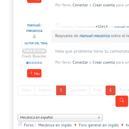
Por favor,
Conectar
o
Crear cuenta
para un
manual-
10 años 7 meses antes
#50419
por
manual-m
mecanica
Respuesta de
manual-mecanica
sobre el 
AUTOR DEL TEMA
Hola que problema tiene tu camionet
Fuera de línea
Fresh Boarder
Por favor,
Conectar
o
Crear cuenta
para un
Más
Inicio
Anterior
1
Siguiente
Final
1
Mecánica en español
Foros
Mecánica en inglés
Foro general en inglés
h