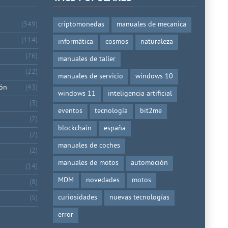
(349)
criptomonedas
manuales de mecanica
(114)
informática
cosmos
naturaleza
(76)
manuales de taller
(22)
manuales de servicio
windows 10
ión
(43)
windows 11
inteligencia artificial
(3)
eventos
tecnología
bit2me
(7)
blockchain
españa
(7)
manuales de coches
(2)
manuales de motos
automoción
(14)
MDM
novedades
motos
(8)
curiosidades
nuevas tecnologías
(5)
error