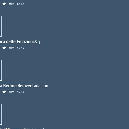
Hits:
6642
ica delle Emozioni&q
Hits:
5773
a Berlina Reinventada con
Hits:
5764