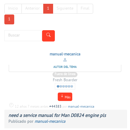
Inicio
Anterior
1
Siguiente
Final
1
manual-mecanica
AUTOR DEL TEMA
Fuera de línea
Fresh Boarder
Más
12 años 7 meses antes
#44383
por
manual-mecanica
need a service manual for Man D0824 engine pls
Publicado por
manual-mecanica