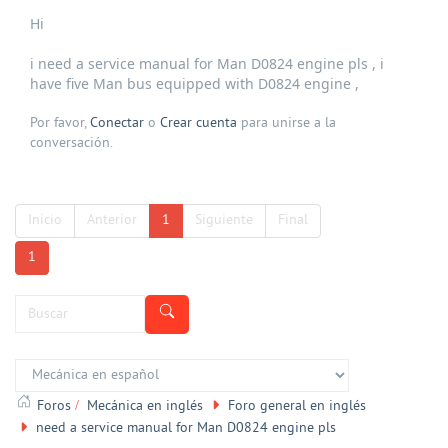
Hi
i need a service manual for Man D0824 engine pls , i
have five Man bus equipped with D0824 engine ,
Por favor,
Conectar
o
Crear cuenta
para unirse a la
conversación.
Inicio
Anterior
1
Siguiente
Final
1
Foros
Mecánica en inglés
Foro general en inglés
need a service manual for Man D0824 engine pls