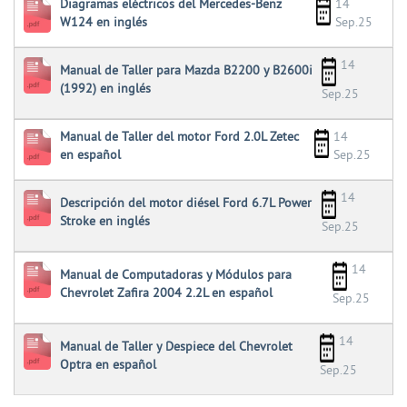
Diagramas eléctricos del Mercedes-Benz
14
W124 en inglés
Sep.25
14
Manual de Taller para Mazda B2200 y B2600i
(1992) en inglés
Sep.25
Manual de Taller del motor Ford 2.0L Zetec
14
en español
Sep.25
14
Descripción del motor diésel Ford 6.7L Power
Stroke en inglés
Sep.25
14
Manual de Computadoras y Módulos para
Chevrolet Zafira 2004 2.2L en español
Sep.25
14
Manual de Taller y Despiece del Chevrolet
Optra en español
Sep.25