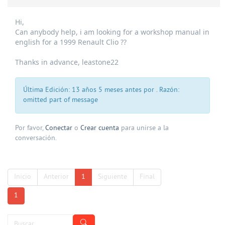
Hi,
Can anybody help, i am looking for a workshop manual in
english for a 1999 Renault Clio ??
Thanks in advance, leastone22
Última Edición: 13 años 5 meses antes por
. Razón:
omitted part of message
Por favor,
Conectar
o
Crear cuenta
para unirse a la
conversación.
Inicio
Anterior
1
Siguiente
Final
1