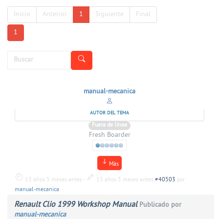
Inicio
Anterior
1
Siguiente
Final
1
manual-mecanica
AUTOR DEL TEMA
Fuera de línea
Fresh Boarder
Más
13 años 5 meses antes
-
13 años 5 meses antes
#40503
por
manual-mecanica
Renault Clio 1999 Workshop Manual
Publicado por
manual-mecanica