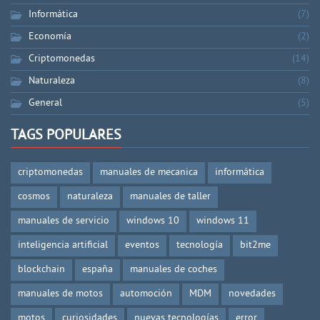
Informática
(7)
Economía
(2)
Criptomonedas
(14)
Naturaleza
(8)
General
(5)
TAGS POPULARES
criptomonedas
manuales de mecanica
informática
cosmos
naturaleza
manuales de taller
manuales de servicio
windows 10
windows 11
inteligencia artificial
eventos
tecnología
bit2me
blockchain
españa
manuales de coches
manuales de motos
automoción
MDM
novedades
motos
curiosidades
nuevas tecnologías
error