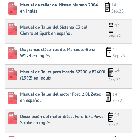
Manual de taller del Nissan Murano 2004
14
en inglés
Sep.25
14
Manual de Taller del Sistema C3 del
Chevrolet Spark en español
Sep.25
Diagramas eléctricos del Mercedes-Benz
14
W124 en inglés
Sep.25
14
Manual de Taller para Mazda B2200 y B2600i
(1992) en inglés
Sep.25
Manual de Taller del motor Ford 2.0L Zetec
14
en español
Sep.25
14
Descripción del motor diésel Ford 6.7L Power
Stroke en inglés
Sep.25