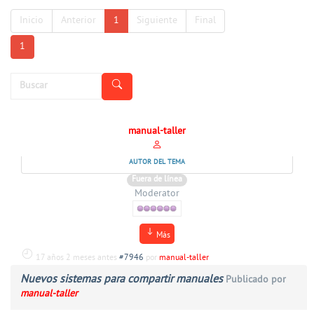
Inicio
Anterior
1
Siguiente
Final
1
manual-taller
AUTOR DEL TEMA
Fuera de línea
Moderator
Más
17 años 2 meses antes
#7946
por
manual-taller
Nuevos sistemas para compartir manuales
Publicado por
manual-taller