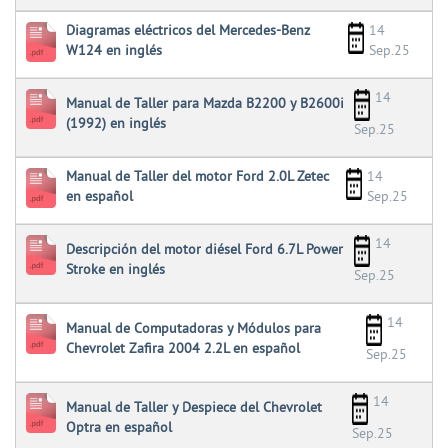
Diagramas eléctricos del Mercedes-Benz
14
W124 en inglés
Sep.25
14
Manual de Taller para Mazda B2200 y B2600i
(1992) en inglés
Sep.25
Manual de Taller del motor Ford 2.0L Zetec
14
en español
Sep.25
14
Descripción del motor diésel Ford 6.7L Power
Stroke en inglés
Sep.25
14
Manual de Computadoras y Módulos para
Chevrolet Zafira 2004 2.2L en español
Sep.25
14
Manual de Taller y Despiece del Chevrolet
Optra en español
Sep.25