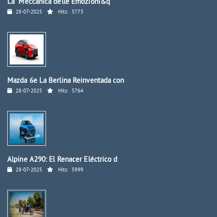
La "Meccanica delle Emozioni&q
28-07-2025
Hits:
5773
Mazda 6e La Berlina Reinventada con
28-07-2025
Hits:
5764
Alpine A290: El Renacer Eléctrico d
28-07-2025
Hits:
5999