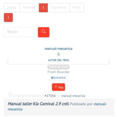
Inicio
Anterior
1
Siguiente
Final
1
manual-mecanica
AUTOR DEL TEMA
Fuera de línea
Fresh Boarder
Más
14 años 9 meses antes
#27556
por
manual-mecanica
Manual taller Kia Carnival 2.9 crdi.
Publicado por
manual-
mecanica