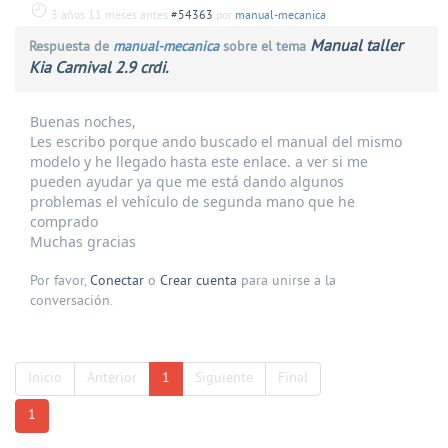
3 años 11 meses antes
#54363
por
manual-mecanica
Manual taller
Respuesta de
manual-mecanica
sobre el tema
Kia Carnival 2.9 crdi.
Buenas noches,
Les escribo porque ando buscado el manual del mismo
modelo y he llegado hasta este enlace. a ver si me
pueden ayudar ya que me está dando algunos
problemas el vehículo de segunda mano que he
comprado
Muchas gracias
Por favor,
Conectar
o
Crear cuenta
para unirse a la
conversación.
Inicio
Anterior
1
Siguiente
Final
1