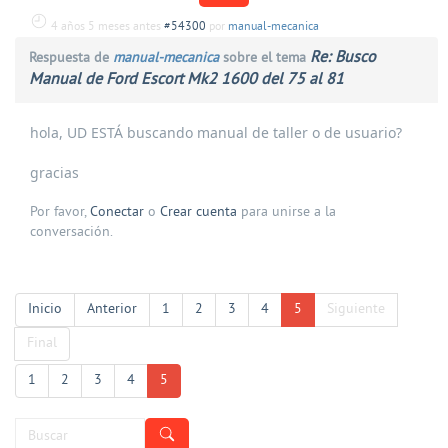
4 años 5 meses antes
#54300
por
manual-mecanica
Re: Busco
Respuesta de
manual-mecanica
sobre el tema
Manual de Ford Escort Mk2 1600 del 75 al 81
hola, UD ESTÁ buscando manual de taller o de usuario?
gracias
Por favor,
Conectar
o
Crear cuenta
para unirse a la
conversación.
Inicio
Anterior
1
2
3
4
5
Siguiente
Final
1
2
3
4
5