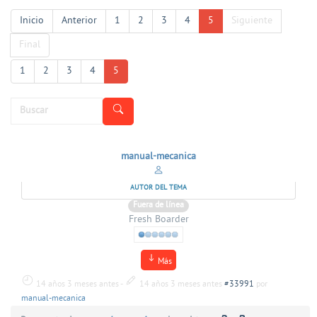
Inicio
Anterior
1
2
3
4
5
Siguiente
Final
1
2
3
4
5
manual-mecanica
AUTOR DEL TEMA
Fuera de línea
Fresh Boarder
Más
14 años 3 meses antes
-
14 años 3 meses antes
#33991
por
manual-mecanica