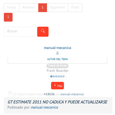
Inicio
Anterior
1
Siguiente
Final
1
manual-mecanica
AUTOR DEL TEMA
Fuera de línea
Fresh Boarder
Más
15 años 6 meses antes
#18636
por
manual-mecanica
GT ESTIMATE 2011 NO CADUCA Y PUEDE ACTUALIZARSE
Publicado por
manual-mecanica