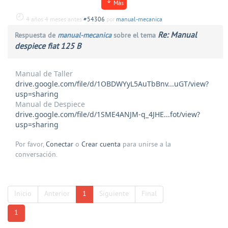
Más
4 años 4 meses antes
#54306
por
manual-mecanica
Re: Manual
Respuesta de
manual-mecanica
sobre el tema
despiece fiat 125 B
Manual de Taller
drive.google.com/file/d/1OBDWYyL5AuTbBnv...uGT/view?
usp=sharing
Manual de Despiece
drive.google.com/file/d/1SME4ANJM-q_4JHE...fot/view?
usp=sharing
Por favor,
Conectar
o
Crear cuenta
para unirse a la
conversación.
Inicio
Anterior
1
Siguiente
Final
1