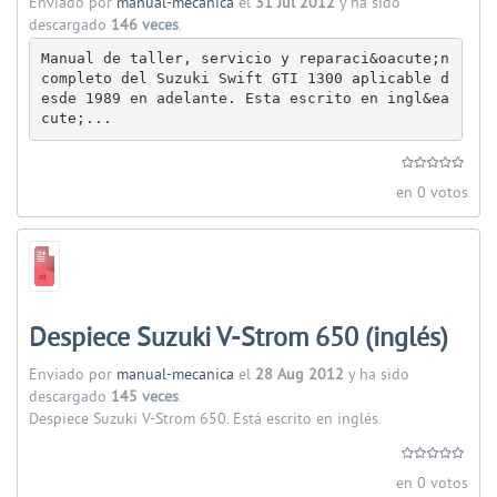
Enviado por
manual-mecanica
el
31 Jul 2012
y ha sido
descargado
146 veces
.
Manual de taller, servicio y reparaci&oacute;n 
completo del Suzuki Swift GTI 1300 aplicable d
esde 1989 en adelante. Esta escrito en ingl&ea
cute;...
en 0 votos
Despiece Suzuki V-Strom 650 (inglés)
Enviado por
manual-mecanica
el
28 Aug 2012
y ha sido
descargado
145 veces
.
Despiece Suzuki V-Strom 650. Está escrito en inglés.
en 0 votos