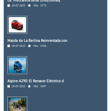
La "Meccanica delle Emozioni&q
28-07-2025
Hits:
5773
Mazda 6e La Berlina Reinventada con
28-07-2025
Hits:
5764
Alpine A290: El Renacer Eléctrico d
28-07-2025
Hits:
5997