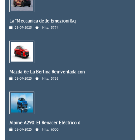
La "Meccanica delle Emozioni&q
28-07-2025
Hits:
5774
Mazda 6e La Berlina Reinventada con
28-07-2025
Hits:
5765
Alpine A290: El Renacer Eléctrico d
28-07-2025
Hits:
6000