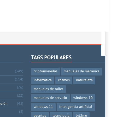
TAGS POPULARES
(349)
criptomonedas
manuales de mecanica
(114)
informática
cosmos
naturaleza
(76)
manuales de taller
(22)
manuales de servicio
windows 10
oción
(43)
windows 11
inteligencia artificial
(3)
eventos
tecnología
bit2me