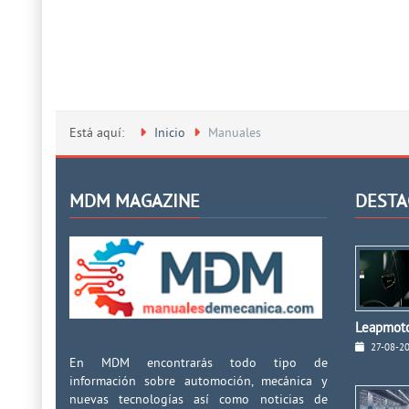
Está aquí:
Inicio
Manuales
MDM MAGAZINE
DESTA
Leapmoto
27-08-2
En MDM encontrarás todo tipo de
información sobre automoción, mecánica y
nuevas tecnologías así como noticias de