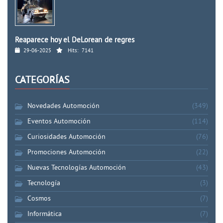
Reaparece hoy el DeLorean de regres
29-06-2025
Hits:
7141
CATEGORÍAS
Novedades Automoción
(349)
Eventos Automoción
(114)
Curiosidades Automoción
(76)
Promociones Automoción
(22)
Nuevas Tecnologías Automoción
(43)
Tecnología
(3)
Cosmos
(7)
Informática
(7)