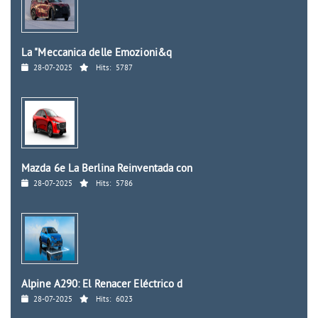
La "Meccanica delle Emozioni&q
28-07-2025
Hits:
5787
Mazda 6e La Berlina Reinventada con
28-07-2025
Hits:
5786
Alpine A290: El Renacer Eléctrico d
28-07-2025
Hits:
6023