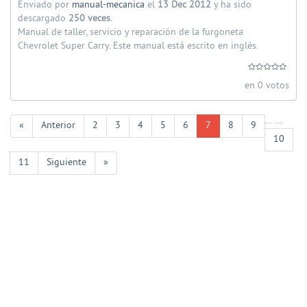
Enviado por
manual-mecanica
el
13 Dec 2012
y ha sido
descargado
250 veces
.
Manual de taller, servicio y reparación de la furgoneta
Chevrolet Super Carry. Este manual está escrito en inglés.
en 0 votos
...
...
«
Anterior
2
3
4
5
6
7
8
9
10
11
Siguiente
»