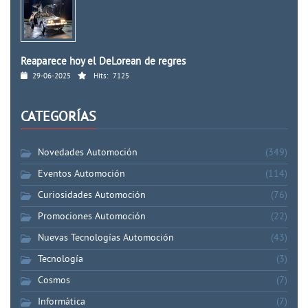
Reaparece hoy el DeLorean de regres
29-06-2025
Hits:
7125
CATEGORÍAS
Novedades Automoción
(349)
Eventos Automoción
(114)
Curiosidades Automoción
(76)
Promociones Automoción
(22)
Nuevas Tecnologías Automoción
(43)
Tecnología
(3)
Cosmos
(7)
Informática
(7)