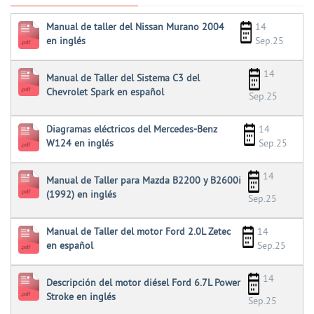
Manual de taller del Nissan Murano 2004
14
en inglés
Sep.25
14
Manual de Taller del Sistema C3 del
Chevrolet Spark en español
Sep.25
Diagramas eléctricos del Mercedes-Benz
14
W124 en inglés
Sep.25
14
Manual de Taller para Mazda B2200 y B2600i
(1992) en inglés
Sep.25
Manual de Taller del motor Ford 2.0L Zetec
14
en español
Sep.25
14
Descripción del motor diésel Ford 6.7L Power
Stroke en inglés
Sep.25