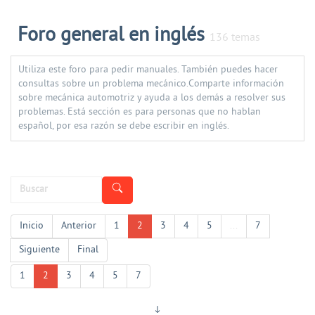
Foro general en inglés
136 temas
Utiliza este foro para pedir manuales. También puedes hacer
consultas sobre un problema mecánico.Comparte información
sobre mecánica automotriz y ayuda a los demás a resolver sus
problemas. Está sección es para personas que no hablan
español, por esa razón se debe escribir en inglés.
Inicio
Anterior
1
2
3
4
5
...
7
Siguiente
Final
1
2
3
4
5
7