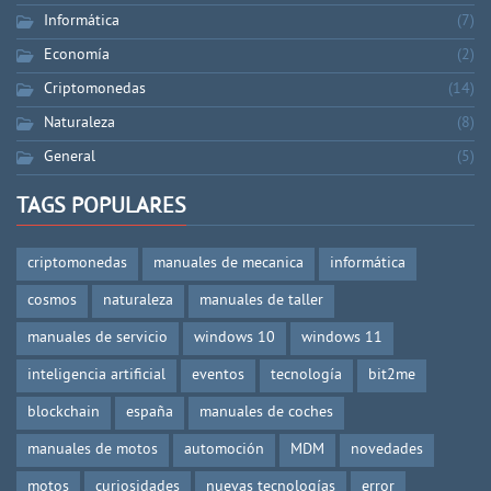
Informática
(7)
Economía
(2)
Criptomonedas
(14)
Naturaleza
(8)
General
(5)
TAGS POPULARES
criptomonedas
manuales de mecanica
informática
cosmos
naturaleza
manuales de taller
manuales de servicio
windows 10
windows 11
inteligencia artificial
eventos
tecnología
bit2me
blockchain
españa
manuales de coches
manuales de motos
automoción
MDM
novedades
motos
curiosidades
nuevas tecnologías
error