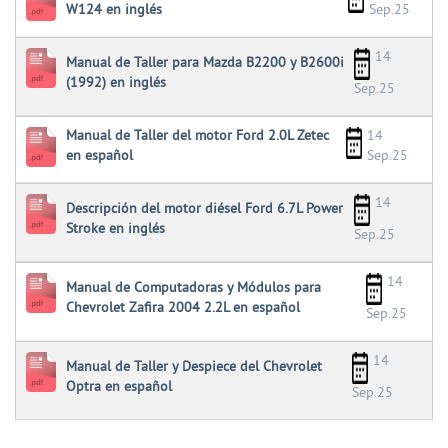
W124 en inglés
Sep.25
14
Manual de Taller para Mazda B2200 y B2600i
(1992) en inglés
Sep.25
Manual de Taller del motor Ford 2.0L Zetec
14
en español
Sep.25
14
Descripción del motor diésel Ford 6.7L Power
Stroke en inglés
Sep.25
14
Manual de Computadoras y Módulos para
Chevrolet Zafira 2004 2.2L en español
Sep.25
14
Manual de Taller y Despiece del Chevrolet
Optra en español
Sep.25