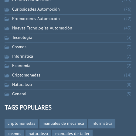
Eventos Automoción
(114)
Curiosidades Automoción
(76)
Promociones Automoción
(22)
Nuevas Tecnologías Automoción
(43)
Tecnología
(3)
Cosmos
(7)
Informática
(7)
Economía
(2)
Criptomonedas
(14)
Naturaleza
(8)
General
(5)
TAGS POPULARES
criptomonedas
manuales de mecanica
informática
cosmos
naturaleza
manuales de taller