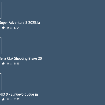
uper Adventure S 2025, la
Hits:
5704
enz CLA Shooting Brake 20
Hits:
5885
IQ 9 - El nuevo buque in
Hits:
6257