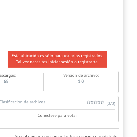
Esta ubicación es sólo para usuarios registrados.
Tal vez necesites iniciar sesión o registrarte.
escargas:
Versión de archivo:
68
1.0
Clasificación de archivos
(0/0)
Conéctese para votar
Sea el primero en comentar Inicia sesión o regístrate.