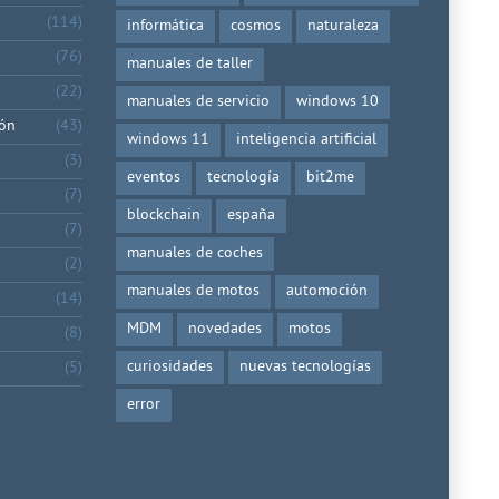
(114)
informática
cosmos
naturaleza
(76)
manuales de taller
(22)
manuales de servicio
windows 10
ión
(43)
windows 11
inteligencia artificial
(3)
eventos
tecnología
bit2me
(7)
blockchain
españa
(7)
manuales de coches
(2)
manuales de motos
automoción
(14)
MDM
novedades
motos
(8)
curiosidades
nuevas tecnologías
(5)
error