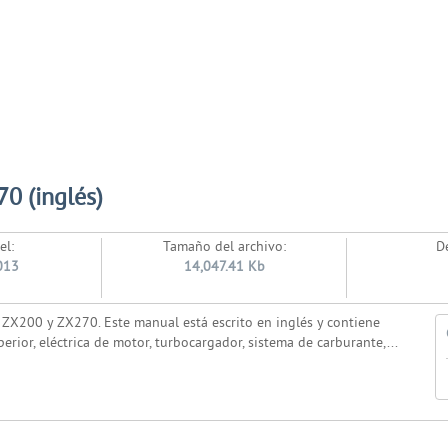
0 (inglés)
el:
Tamaño del archivo:
D
013
14,047.41 Kb
i ZX200 y ZX270. Este manual está escrito en inglés y contiene
rior, eléctrica de motor, turbocargador, sistema de carburante,...