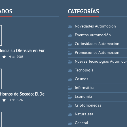
ADOS
CATEGORÍAS
Novedades Automoción
Eventos Automoción
Curiosidades Automoción
nicia su Ofensiva en Eur
Promociones Automoción
Hits:
7003
Nuevas Tecnologías Automoc
Tecnología
Cosmos
Informática
 Hornos de Secado: El De
Economía
Hits:
8597
Criptomonedas
Naturaleza
General