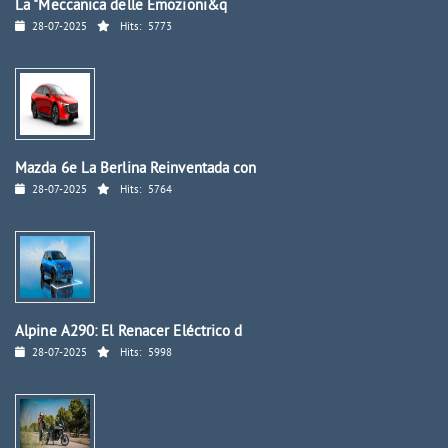
La "Meccanica delle Emozioni&q
28-07-2025
Hits:
5773
Mazda 6e La Berlina Reinventada con
28-07-2025
Hits:
5764
Alpine A290: El Renacer Eléctrico d
28-07-2025
Hits:
5998