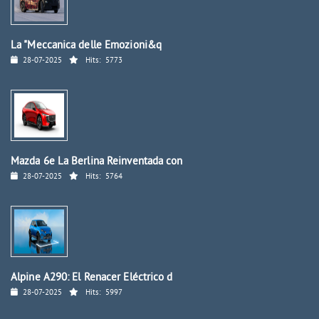
La "Meccanica delle Emozioni&q
28-07-2025
Hits:
5773
Mazda 6e La Berlina Reinventada con
28-07-2025
Hits:
5764
Alpine A290: El Renacer Eléctrico d
28-07-2025
Hits:
5997