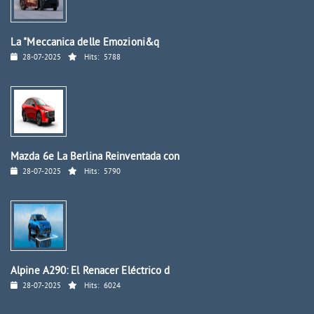
La "Meccanica delle Emozioni&q
28-07-2025
Hits:
5788
Mazda 6e La Berlina Reinventada con
28-07-2025
Hits:
5790
Alpine A290: El Renacer Eléctrico d
28-07-2025
Hits:
6024