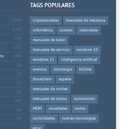
TAGS POPULARES
(349)
criptomonedas
manuales de mecanica
(114)
informática
cosmos
naturaleza
(76)
manuales de taller
(22)
manuales de servicio
windows 10
ión
(43)
windows 11
inteligencia artificial
(3)
eventos
tecnología
bit2me
(7)
blockchain
españa
(7)
manuales de coches
(2)
manuales de motos
automoción
(14)
MDM
novedades
motos
(8)
curiosidades
nuevas tecnologías
(5)
error