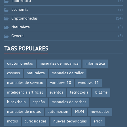
Informática
(7)
Economía
(2)
Criptomonedas
(14)
Naturaleza
(8)
General
(5)
TAGS POPULARES
criptomonedas
manuales de mecanica
informática
cosmos
naturaleza
manuales de taller
manuales de servicio
windows 10
windows 11
inteligencia artificial
eventos
tecnología
bit2me
blockchain
españa
manuales de coches
manuales de motos
automoción
MDM
novedades
motos
curiosidades
nuevas tecnologías
error