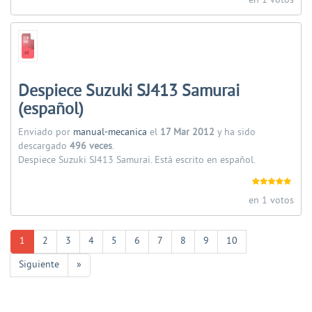
en 1 votos
Despiece Suzuki SJ413 Samurai
(español)
Enviado por
manual-mecanica
el
17 Mar 2012
y ha sido
descargado
496 veces
.
Despiece Suzuki SJ413 Samurai. Está escrito en español.
en 1 votos
1
2
3
4
5
6
7
8
9
10
Siguiente
»