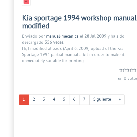
Kia sportage 1994 workshop manual
modified
Enviado por
manual-mecanica
el
28 Jul 2009
y ha sido
descargado
356 veces
.
Hi, I modified alfoxo's (April 6, 2009) upload of the Kia
Sportage 1994 partial manual a bit in order to make it
immediately suitable for printing....
en 0 voto
1
2
3
4
5
6
7
Siguiente
»