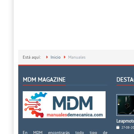
Está aquí:
Inicio
Manuales
MDM MAGAZINE
DESTA
Leapmoto
27-08-2
En MDM encontrarás todo tipo de