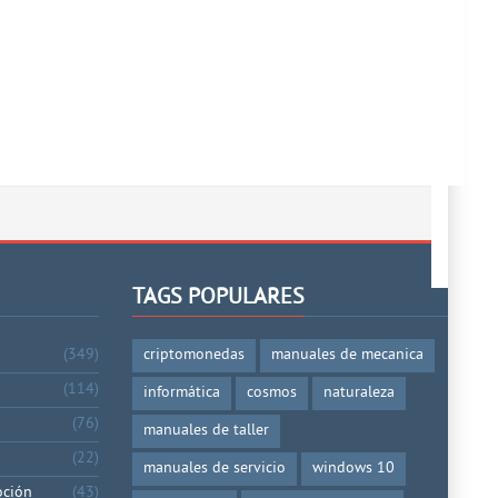
TAGS POPULARES
(349)
criptomonedas
manuales de mecanica
(114)
informática
cosmos
naturaleza
(76)
manuales de taller
(22)
manuales de servicio
windows 10
oción
(43)