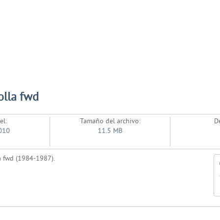
olla fwd
el:
Tamaño del archivo:
D
010
11.5 MB
a fwd (1984-1987).