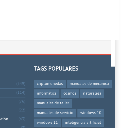
TAGS POPULARES
(349)
criptomonedas
manuales de mecanica
(114)
informática
cosmos
naturaleza
(76)
manuales de taller
(22)
manuales de servicio
windows 10
oción
(43)
windows 11
inteligencia artificial