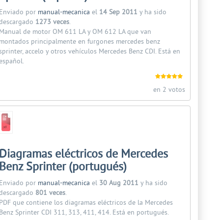
Enviado por
manual-mecanica
el
14 Sep 2011
y ha sido
descargado
1273 veces
.
Manual de motor OM 611 LA y OM 612 LA que van
montados principalmente en furgones mercedes benz
sprinter, accelo y otros vehículos Mercedes Benz CDI. Está en
español.
en 2 votos
Diagramas eléctricos de Mercedes
Benz Sprinter (portugués)
Enviado por
manual-mecanica
el
30 Aug 2011
y ha sido
descargado
801 veces
.
PDF que contiene los diagramas eléctricos de la Mercedes
Benz Sprinter CDI 311, 313, 411, 414. Está en portugués.