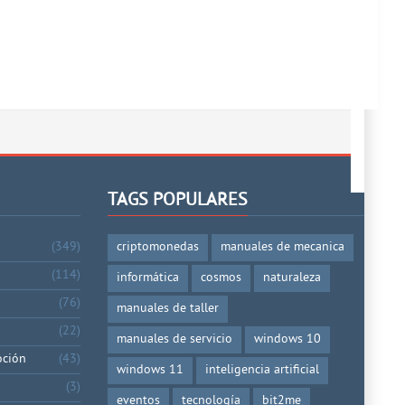
TAGS POPULARES
(349)
criptomonedas
manuales de mecanica
(114)
informática
cosmos
naturaleza
(76)
manuales de taller
(22)
manuales de servicio
windows 10
oción
(43)
windows 11
inteligencia artificial
(3)
eventos
tecnología
bit2me