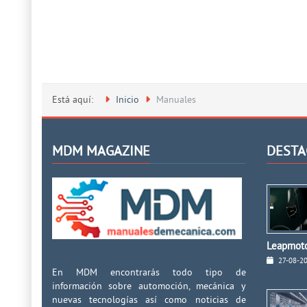
Está aquí:
Inicio
Manuales
MDM MAGAZINE
DESTA
Leapmoto
27-08-2
En MDM encontrarás todo tipo de
información sobre automoción, mecánica y
nuevas tecnologías así como noticias de