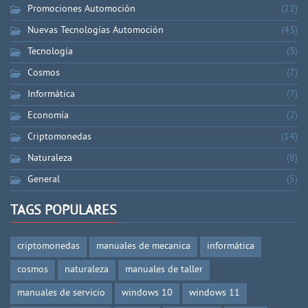
Promociones Automoción
(22)
Nuevas Tecnologías Automoción
(43)
Tecnología
(3)
Cosmos
(7)
Informática
(7)
Economía
(2)
Criptomonedas
(14)
Naturaleza
(8)
General
(5)
TAGS POPULARES
criptomonedas
manuales de mecanica
informática
cosmos
naturaleza
manuales de taller
manuales de servicio
windows 10
windows 11